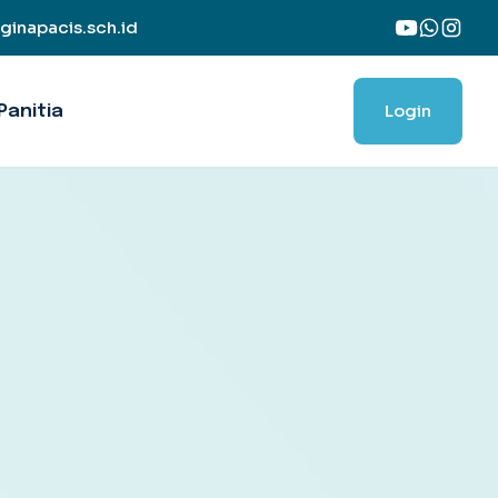
inapacis.sch.id
Login
Panitia