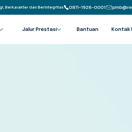
0811-1926-0001
pmb@reg
gi, Berkarakter dan Berintegritas
Jalur Prestasi
Bantuan
Kontak 