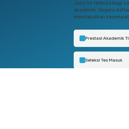
Jalur ini terbuka bagi
akademik. Segera daftar
mendapatkan kesempata
Prestasi Akademik T
Seleksi Tes Masuk
Daftar Sekarang Jal