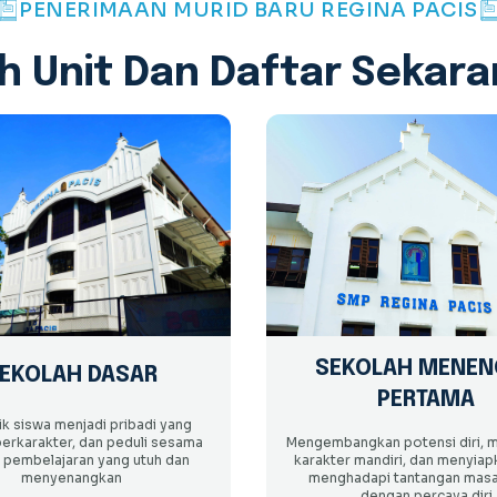
PENERIMAAN MURID BARU REGINA PACIS
lih Unit Dan Daftar Sekara
SEKOLAH MENEN
EKOLAH DASAR
PERTAMA
k siswa menjadi pribadi yang
berkarakter, dan peduli sesama
Mengembangkan potensi diri,
i pembelajaran yang utuh dan
karakter mandiri, dan menyiap
menyenangkan
menghadapi tantangan mas
dengan percaya diri