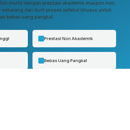
 calon murid dengan prestasi akademik maupun non
 sekarang dan ikuti proses seleksi khusus untuk
n bebas uang pangkal.
inggi
Prestasi Non Akademik
Bebas Uang Pangkal
ur Prestasi