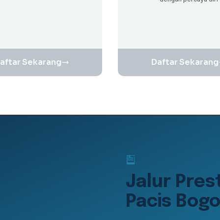
aftar Sekarang
Daftar Sekarang
Jalur Pres
Pacis Bogo