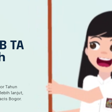
B TA
h
or Tahun
ebih lanjut,
cis Bogor.