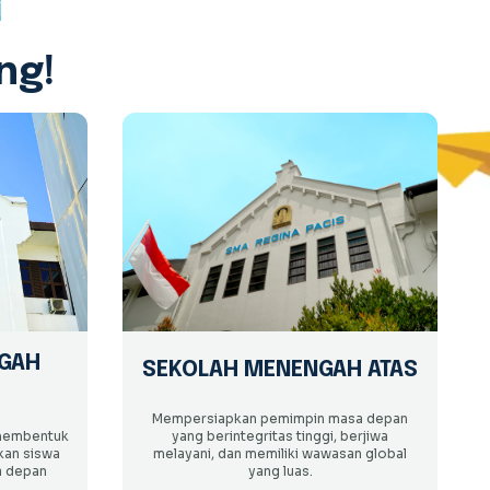
ng!
GAH
SEKOLAH MENENGAH ATAS
Mempersiapkan pemimpin masa depan
 membentuk
yang berintegritas tinggi, berjiwa
kan siswa
melayani, dan memiliki wawasan global
a depan
yang luas.