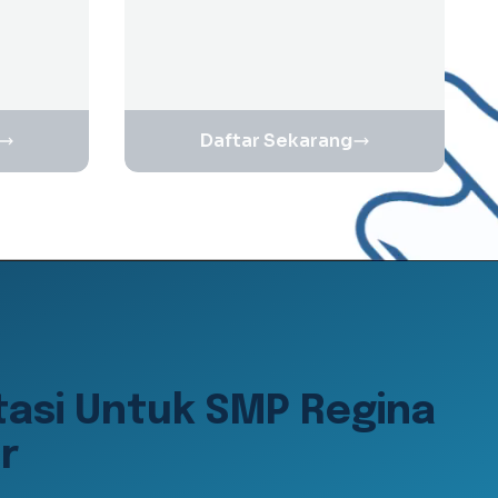
Daftar Sekarang
tasi Untuk SMP Regina
r